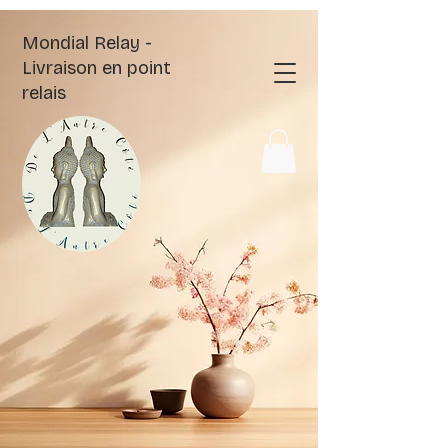
Mondial Relay -
Livraison en point
relais