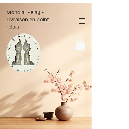
Mondial Relay -
Livraison en point
relais