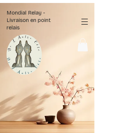
Mondial Relay -
Livraison en point
relais