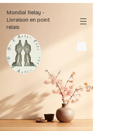
Mondial Relay -
Livraison en point
relais