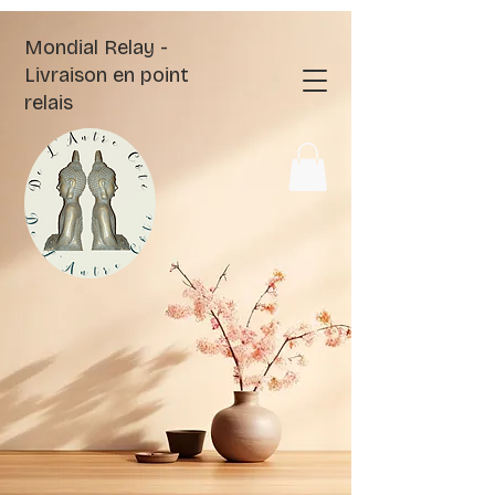
Mondial Relay -
Livraison en point
relais