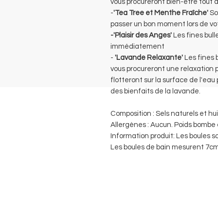
vous procureront bien-être tout a
-
'Tea Tree et Menthe Fraîche'
So
passer un bon moment lors de vo
-'Plaisir des Anges'
Les fines bul
immédiatement
-
'Lavande Relaxante'
Les fines 
vous procureront une relaxation 
flotteront sur la surface de l'eau
des bienfaits de la lavande.
Composition : Sels naturels et hui
Allergènes : Aucun. Poids bombe 
Information produit: Les boules s
Les boules de bain mesurent 7c