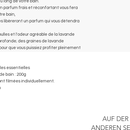
u long de votre bain.
n parfum frais et réconfortant vous fera
tre bain,
les libèreront un parfum qui vous détendra
bulles et l'odeur agréable de la lavande
profonde; des graines de lavande
 pour que vous puissiez profiter pleinement
les essentielles
de bain : 200g
ont filmées individuellement.
m
AUF DER
ANDEREN SE