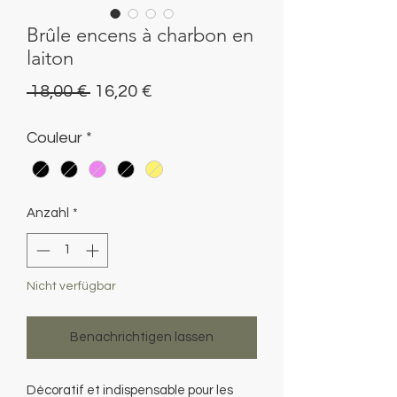
Brûle encens à charbon en
laiton
Standardpreis
Sale-
 18,00 € 
16,20 €
Preis
Couleur
*
Anzahl
*
Nicht verfügbar
Benachrichtigen lassen
Décoratif et indispensable pour les