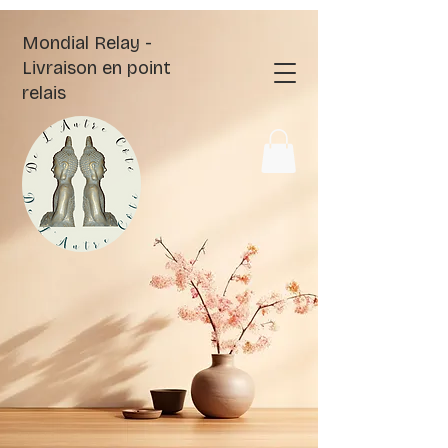
Mondial Relay -
Livraison en point
relais