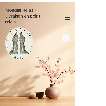
Mondial Relay -
Livraison en point
relais