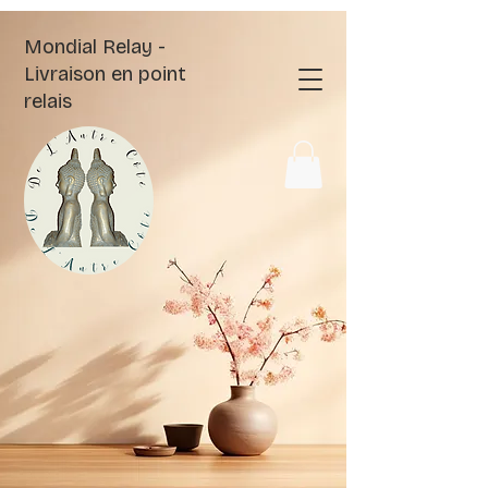
Mondial Relay -
Livraison en point
relais