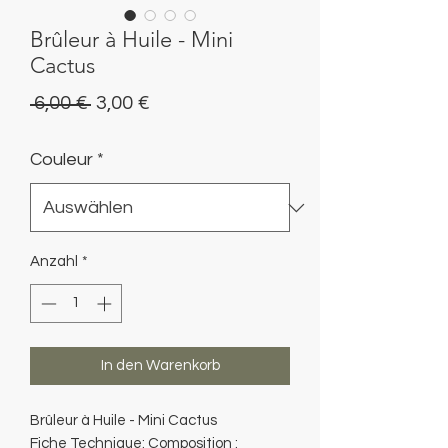
Brûleur à Huile - Mini
Cactus
Standardpreis
Sale-
 6,00 € 
3,00 €
Preis
Couleur
*
Anzahl
*
In den Warenkorb
Brûleur à Huile - Mini Cactus
Fiche Technique: Composition :