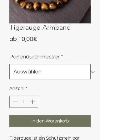
Tigerauge-Armband
Sale-
ab
10,00€
Preis
Perlendurchmesser
*
Anzahl
*
In den Warenkorb
Tigerauge ist ein Schutzstein par