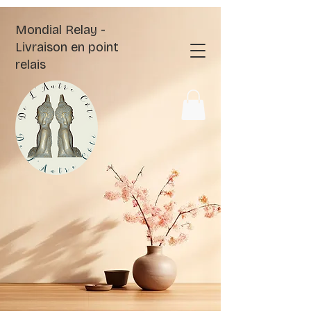
Mondial Relay -
Livraison en point
relais