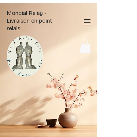
Mondial Relay -
Livraison en point
relais