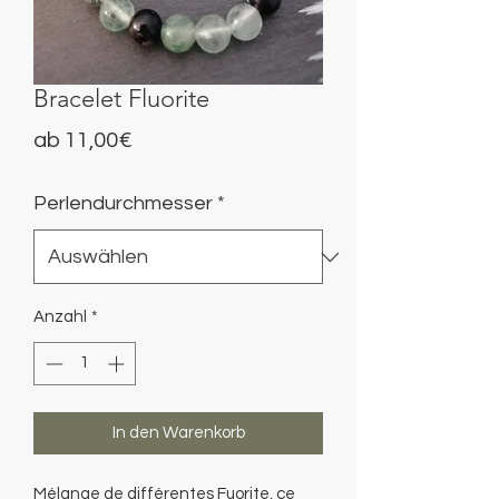
Bracelet Fluorite
Sale-
ab
11,00€
Preis
Perlendurchmesser
*
Anzahl
*
In den Warenkorb
Mélange de différentes Fuorite, ce