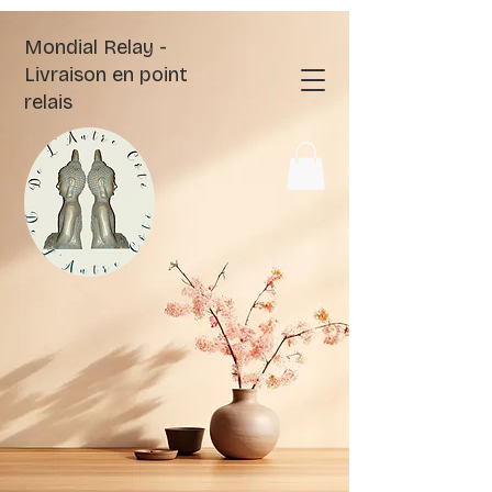
Mondial Relay -
Livraison en point
relais