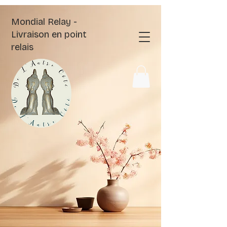
Mondial Relay -
Livraison en point
relais