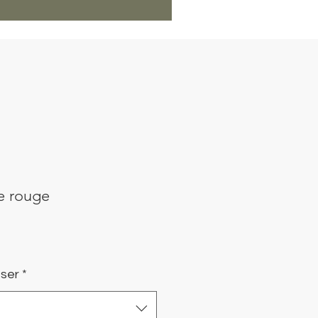
e rouge
ser
*