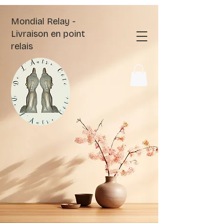
Mondial Relay -
Livraison en point
relais