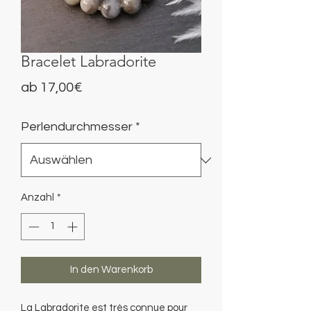
Bracelet Labradorite
Sale-
ab
17,00€
Preis
Perlendurchmesser
*
Anzahl
*
In den Warenkorb
La Labradorite est très connue pour