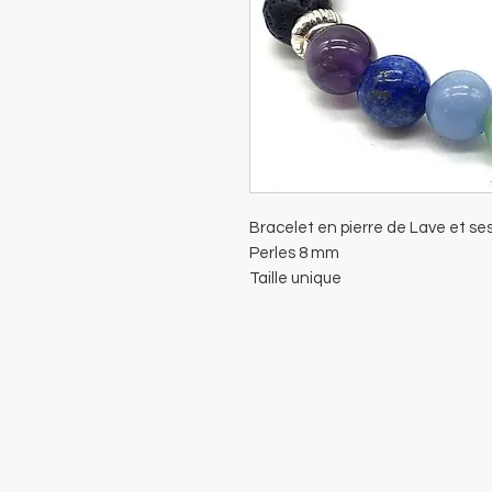
Bracelet en pierre de Lave et se
Perles 8 mm
Taille unique