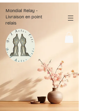
Mondial Relay -
Livraison en point
relais