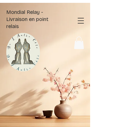
Mondial Relay -
Livraison en point
relais