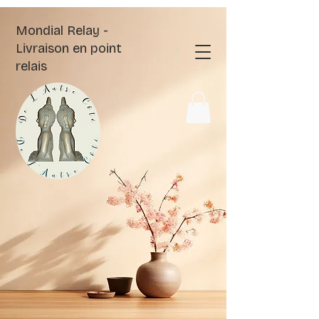
Mondial Relay -
Livraison en point
relais