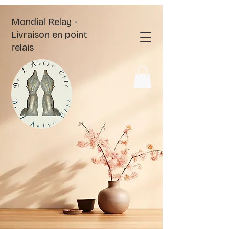
Mondial Relay -
Livraison en point
relais