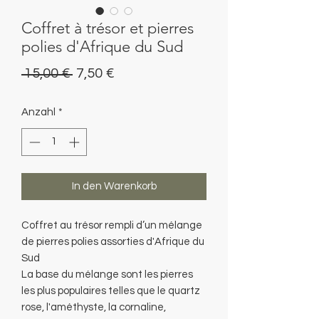
Coffret à trésor et pierres
polies d'Afrique du Sud
Standardpreis
Sale-
 15,00 € 
7,50 €
Preis
Anzahl
*
In den Warenkorb
Coffret au trésor rempli d’un mélange
de pierres polies assorties d'Afrique du
Sud
La base du mélange sont les pierres
les plus populaires telles que le quartz
rose, l'améthyste, la cornaline,