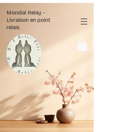
Mondial Relay -
Livraison en point
relais