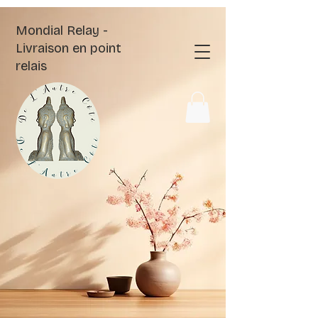
Mondial Relay -
Livraison en point
relais