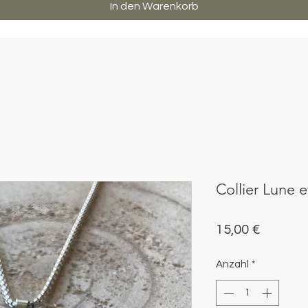
In den Warenkorb
Collier Lune e
Preis
15,00 €
Anzahl
*