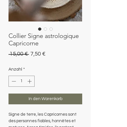
Collier Signe astrologique
Capricorne
Standardpreis
Sale-
 15,00 € 
7,50 €
Preis
Anzahl
*
In den Warenkorb
Signe de terre, les Capricornes sont
des personnes fiables, honnêtes et