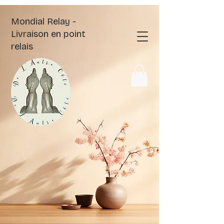
Mondial Relay -
Livraison en point
relais