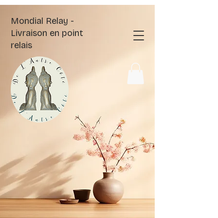
Mondial Relay -
Livraison en point
relais