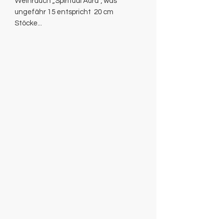
Weihrauch „Spiritual Aura“, was
ungefähr 15 entspricht 20 cm
Stöcke...