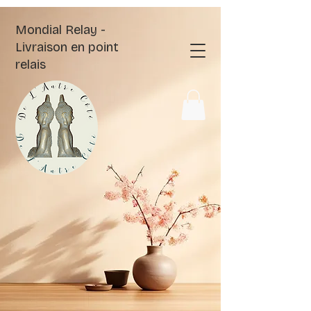
Mondial Relay -
Livraison en point
relais