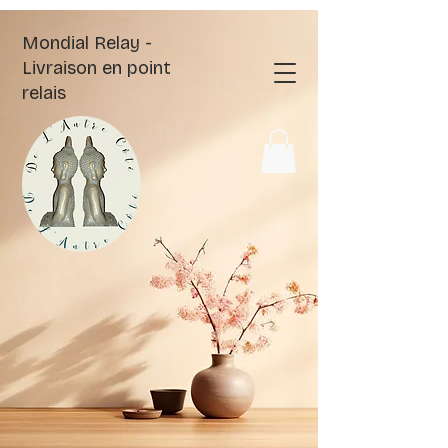
Mondial Relay -
Livraison en point
relais