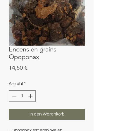
Encens en grains
Opoponax
Preis
14,50 €
Anzahl
*
In den Warenkorb
L'Opoponax est employé en