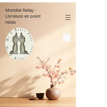
Mondial Relay -
Livraison en point
relais