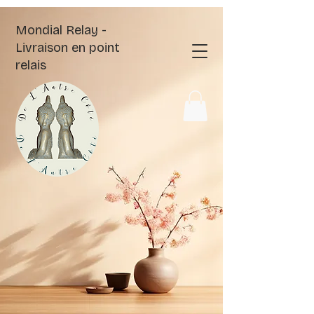
Mondial Relay -
Livraison en point
relais