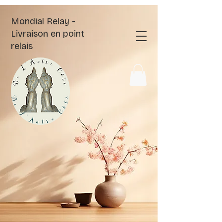
Mondial Relay -
Livraison en point
relais