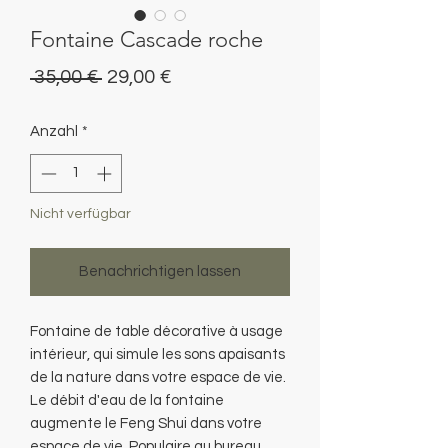
Fontaine Cascade roche
Standardpreis
Sale-
 35,00 € 
29,00 €
Preis
Anzahl
*
Nicht verfügbar
Benachrichtigen lassen
Fontaine de table décorative à usage
intérieur, qui simule les sons apaisants
de la nature dans votre espace de vie.
Le débit d'eau de la fontaine
augmente le Feng Shui dans votre
espace de vie. Populaire au bureau