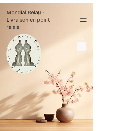
Mondial Relay -
Livraison en point
relais