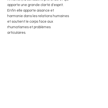
apporte une grande clarté d'esprit.
Enfin elle apporte aisance et
harmonie dans les relations humaines
et soutient le corps face aux
rhumatismes et problèmes
articulaires.
AUF DER ANDEREN SEITE
delautrecotespirituel@gmail.com