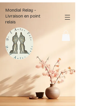
Mondial Relay -
Livraison en point
relais