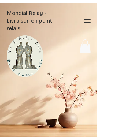
Mondial Relay -
Livraison en point
relais