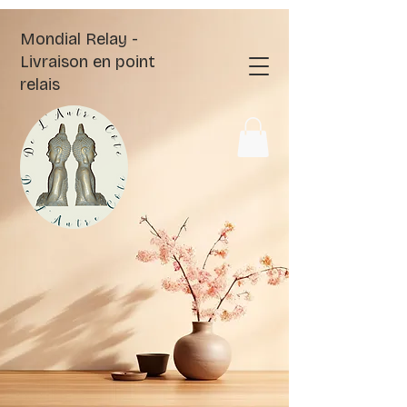
Mondial Relay -
Livraison en point
relais