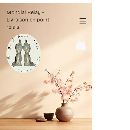
Mondial Relay -
Livraison en point
relais