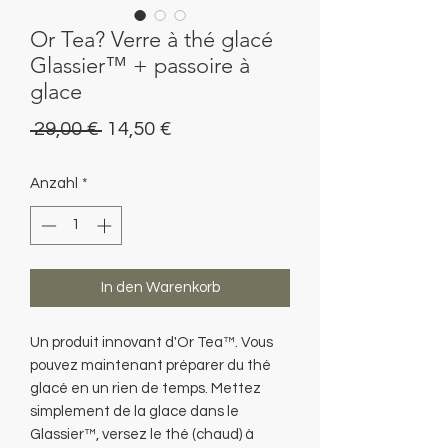
Or Tea? Verre à thé glacé
Glassier™ + passoire à
glace
Standardpreis
Sale-
 29,00 € 
14,50 €
Preis
Anzahl
*
In den Warenkorb
Un produit innovant d'Or Tea™. Vous
pouvez maintenant préparer du thé
glacé en un rien de temps. Mettez
simplement de la glace dans le
Glassier™, versez le thé (chaud) à