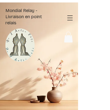
Mondial Relay -
Livraison en point
relais