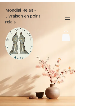
Mondial Relay -
Livraison en point
relais