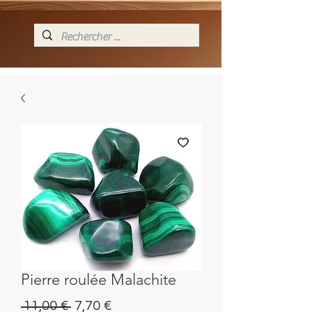
Pierre roulée Malachite
Standardpreis
Sale-
 11,00 € 
7,70 €