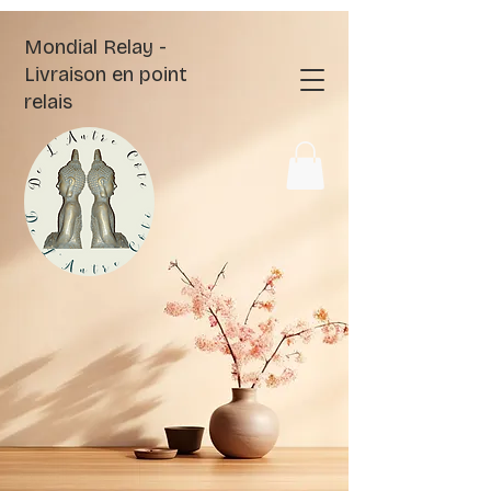
Mondial Relay -
Livraison en point
relais