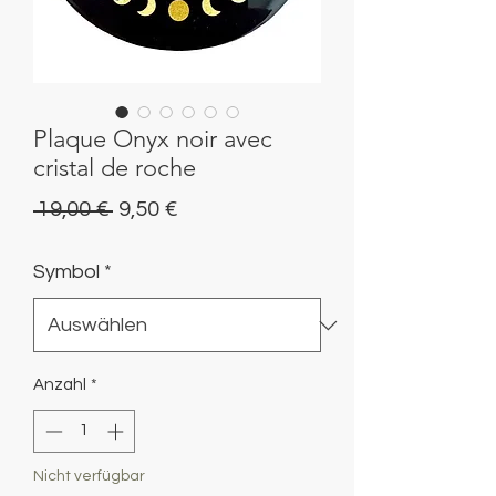
Plaque Onyx noir avec
cristal de roche
Standardpreis
Sale-
 19,00 € 
9,50 €
Preis
Symbol
*
Anzahl
*
Nicht verfügbar