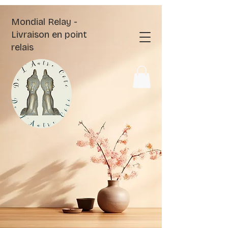
Mondial Relay -
Livraison en point
relais