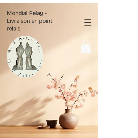
Mondial Relay -
Livraison en point
relais