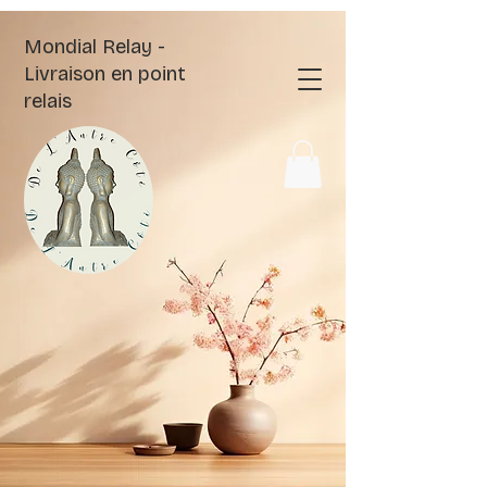
Mondial Relay -
Livraison en point
relais