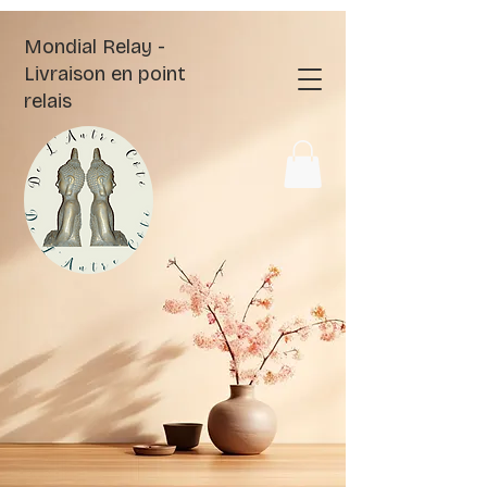
Mondial Relay -
Livraison en point
relais