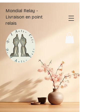
Mondial Relay -
Livraison en point
relais