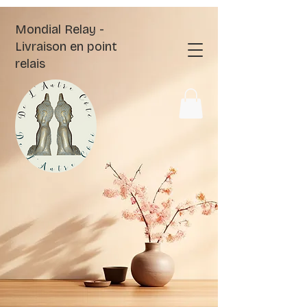
Mondial Relay -
Livraison en point
relais