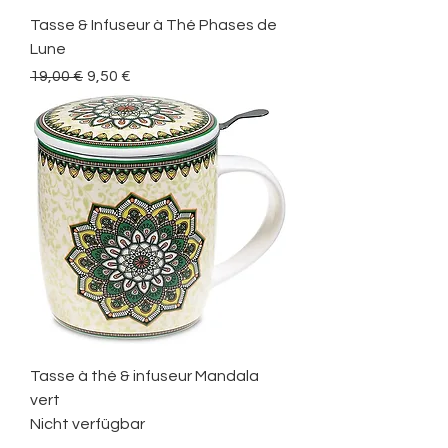
Tasse & Infuseur à Thé Phases de
Lune
Standardpreis
Sale-Preis
19,00 €
9,50 €
Tasse à thé & infuseur Mandala
vert
Nicht verfügbar