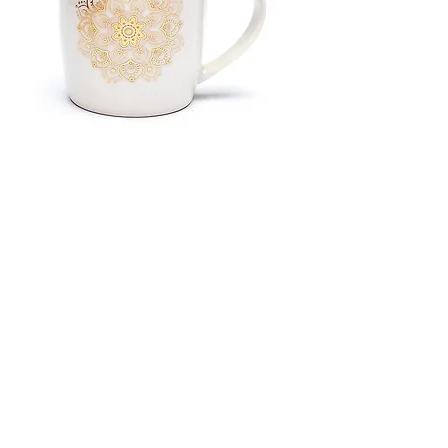
Tasse & infuseur à Thé Mandala
blanc
Nicht verfügbar