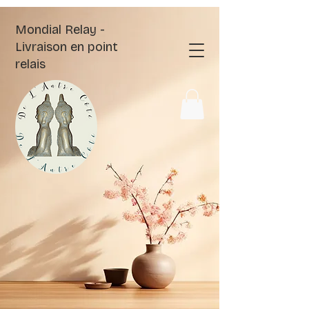
Mondial Relay -
Livraison en point
relais