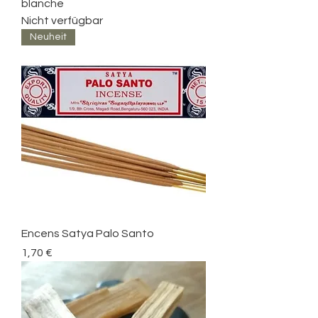
blanche
Nicht verfügbar
Neuheit
Encens Satya Palo Santo
Preis
1,70 €