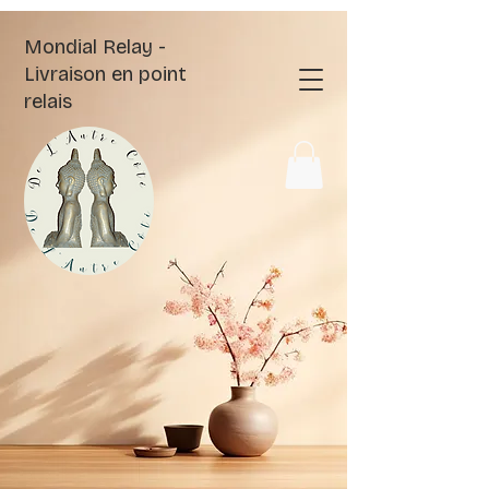
Mondial Relay -
Livraison en point
relais