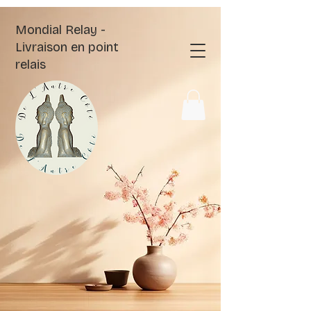
Mondial Relay -
Livraison en point
relais