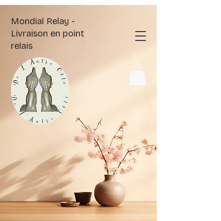
Mondial Relay -
Livraison en point
relais