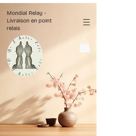
Mondial Relay -
Livraison en point
relais