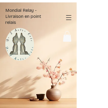
Mondial Relay -
Livraison en point
relais